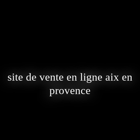
site de vente en ligne aix en
provence